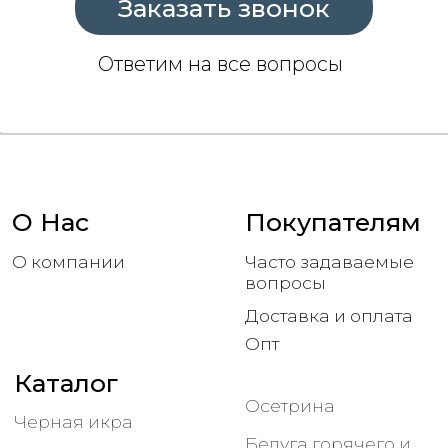
Белуга горячего и
Красная икра
холодного
копчения
Представительство в Москве
Москва, Варшавское шоссе, 5
с 9:00 до 18:00
Офис в Астрахани
Астрахань, Покровская площадь, 3Б/1
с 9:00 до 18:00
Соц сети
КФХ Якин Сергей Александрович
ИНН 301500162560
ОГРНИП 315301500003188