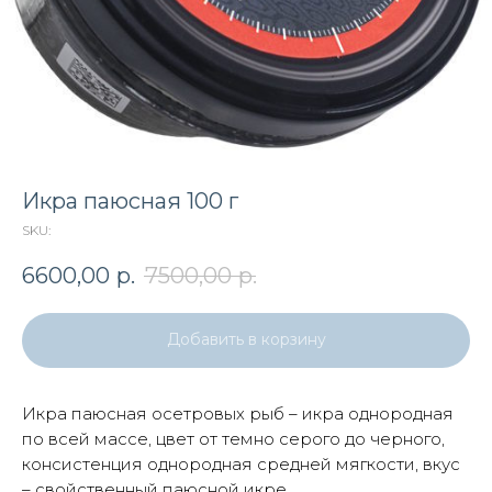
Икра паюсная 100 г
SKU:
6600,00
р.
7500,00
р.
Добавить в корзину
Икра паюсная осетровых рыб – икра однородная
по всей массе, цвет от темно серого до черного,
консистенция однородная средней мягкости, вкус
– свойственный паюсной икре.