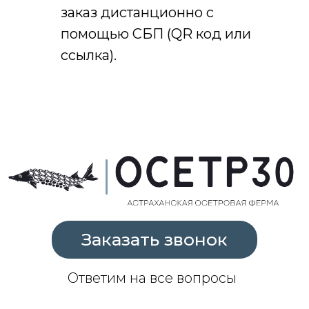
заказ дистанционно с
помощью СБП (QR код или
ссылка).
О Нас
Покупателям
О компании
Часто задаваемые
вопросы
Доставка и оплата
Каталог
Осетрина
Черная икра
Белуга горячего и
Красная икра
холодного
копчения
Представительство в Москве
Москва, Варшавское шоссе, 5
с 9:00 до 18:00