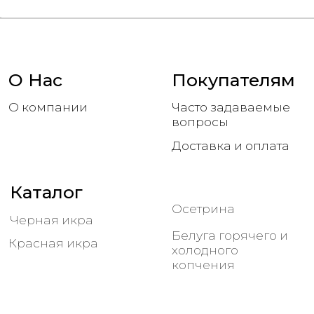
Офис в Астрахани
Астрахань, Покровская площадь, 3Б/1
с 9:00 до 18:00
Соц сети
КФХ Якин Сергей Александрович
ИНН 301500162560
ОГРНИП 315301500003188
ОСЕТР 30
2015-2026 все права защищены.
Политика конфиденциальности