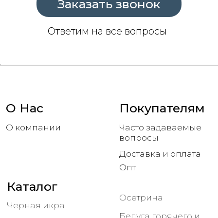
Белуга горячего и
Красная икра
холодного
копчения
Представительство в Москве
Москва, Варшавское шоссе, 5
с 9:00 до 18:00
Офис в Астрахани
Астрахань, Покровская площадь, 3Б/1
с 9:00 до 18:00
Соц сети
КФХ Якин Сергей Александрович
ИНН 301500162560
ОГРНИП 315301500003188