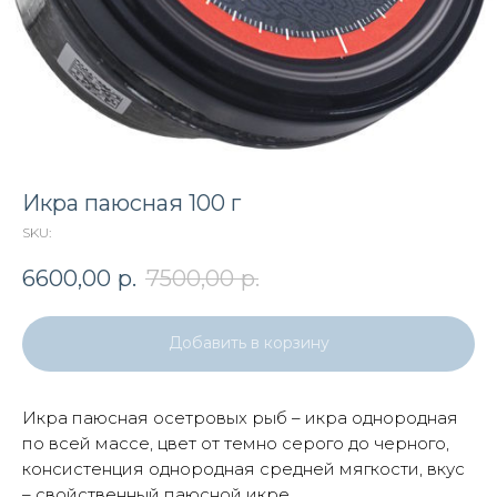
Икра паюсная 100 г
SKU:
6600,00
р.
7500,00
р.
Добавить в корзину
Икра паюсная осетровых рыб – икра однородная
по всей массе, цвет от темно серого до черного,
консистенция однородная средней мягкости, вкус
– свойственный паюсной икре.