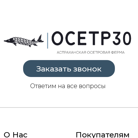
Заказать звонок
Ответим на все вопросы
О Нас
Покупателям
О компании
Часто задаваемые
вопросы
Доставка и оплата
Опт
Каталог
Осетрина
Черная икра
Белуга горячего и
Красная икра
холодного
копчения