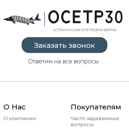
О Нас
Покупателям
О компании
Часто задаваемые
вопросы
Доставка и оплата
Опт
Каталог
Осетрина
Черная икра
Белуга горячего и
Красная икра
холодного
копчения
Представительство в Москве
Москва, Варшавское шоссе, 5